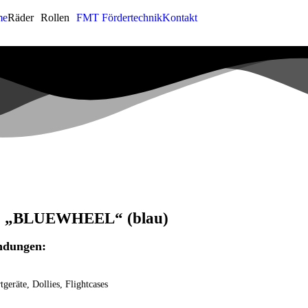
me
Räder
Rollen
FMT Fördertechnik
Kontakt
 „BLUEWHEEL“ (blau)
dungen:
tgeräte, Dollies, Flightcases