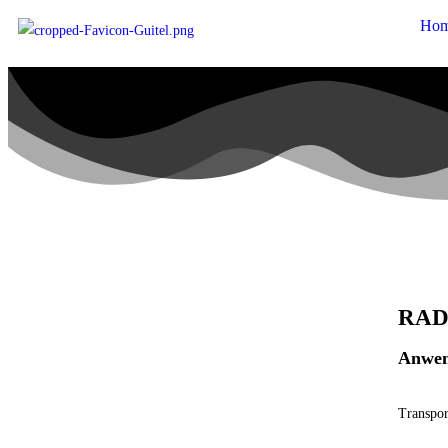
Ho
RAD
Anwen
Transpor