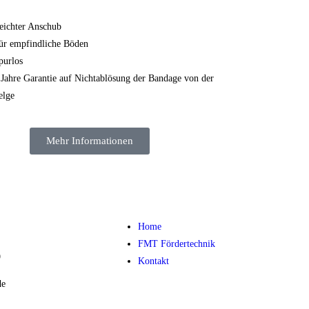
eichter Anschub
ür empfindliche Böden
purlos
 Jahre Garantie auf Nichtablösung der Bandage von der
elge
Mehr Informationen
Home
FMT Fördertechnik
9
Kontakt
de