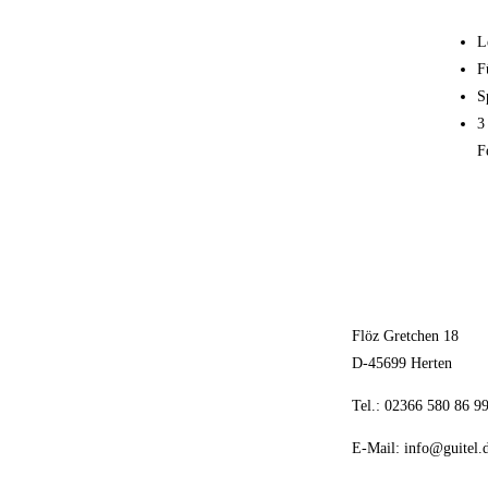
L
F
S
3
F
Flöz Gretchen 18
D-45699 Herten
Tel.: 02366 580 86 9
E-Mail:
info@guitel.