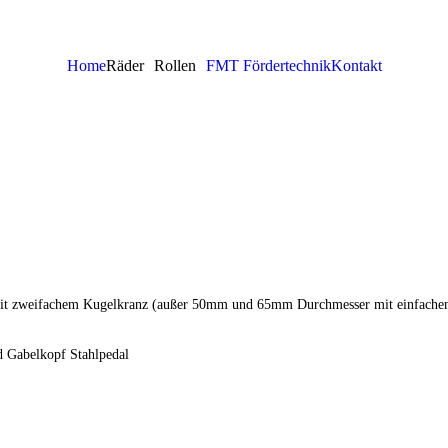
Home
Räder
Rollen
FMT Fördertechnik
Kontakt
 mit zweifachem Kugelkranz (außer 50mm und 65mm Durchmesser mit einfachem
d Gabelkopf Stahlpedal